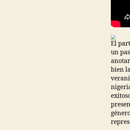
El par
un pas
anotar
bien l
verani
nigeri
exitos
presen
género
repres