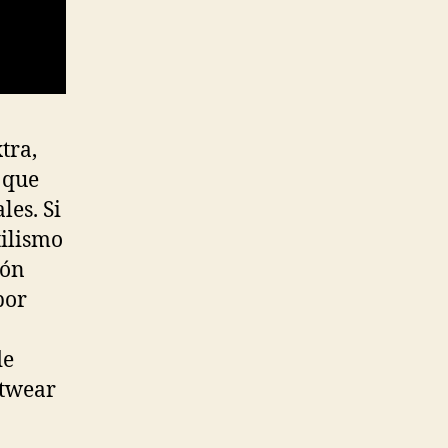
tra,
 que
les. Si
tilismo
ión
por
de
etwear