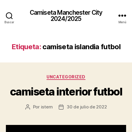
Camiseta Manchester City
2024/2025
Buscar
Menú
Etiqueta:
camiseta islandia futbol
Categorías
UNCATEGORIZED
camiseta interior futbol
Por
istern
30 de julio de 2022
Autor
Fecha
de
de
la
la
entrada
entrada