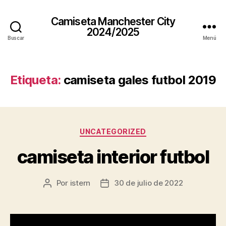
Camiseta Manchester City
2024/2025
Buscar
Menú
Etiqueta:
camiseta gales futbol 2019
Categorías
UNCATEGORIZED
camiseta interior futbol
Por
istern
30 de julio de 2022
Autor
Fecha
de
de
la
la
entrada
entrada