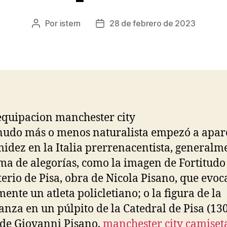
Por
istern
28 de febrero de 2023
Autor
Fecha
de
de
la
la
entrada
entrada
nudo más o menos naturalista empezó a apar
midez en la Italia prerrenacentista, generalm
ma de alegorías, como la imagen de Fortitudo 
terio de Pisa, obra de Nicola Pisano, que evoc
mente un atleta policletiano; o la figura de la
nza en un púlpito de la Catedral de Pisa (13
 de Giovanni Pisano,
manchester city camiset