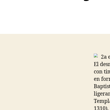
El des
con ti
en for
Baptis
ligera
Templa
1310),