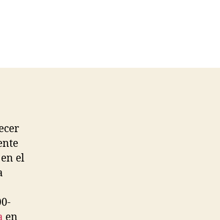
ecer
ente
en el
a
00-
a
en