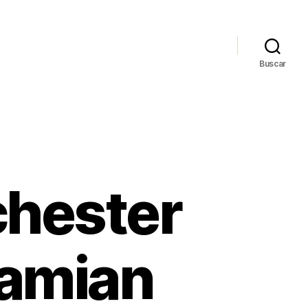
Buscar
chester
damian