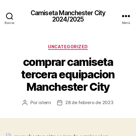
Camiseta Manchester City
2024/2025
Buscar
Menú
Categorías
UNCATEGORIZED
comprar camiseta
tercera equipacion
Manchester City
Por
istern
28 de febrero de 2023
Autor
Fecha
de
de
la
la
entrada
entrada