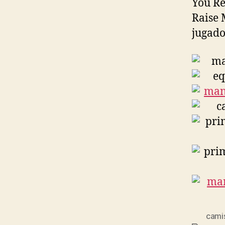
You Re
Raise 
jugado
cami