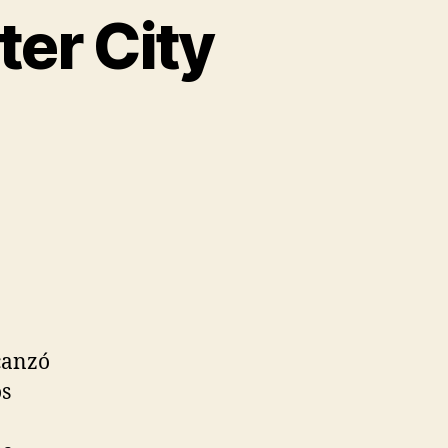
er City
canzó
os