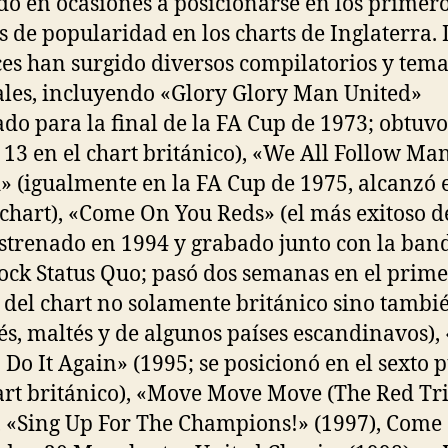
do en ocasiones a posicionarse en los primer
s de popularidad en los charts de Inglaterra.
es han surgido diversos compilatorios y tema
les, incluyendo «Glory Glory Man United»
zado para la final de la FA Cup de 1973; obtuvo
 13 en el chart británico), «We All Follow Ma
» (igualmente en la FA Cup de 1975, alcanzó el
 chart), «Come On You Reds» (el más exitoso d
estrenado en 1994 y grabado junto con la ban
ock Status Quo; pasó dos semanas en el prime
 del chart no solamente británico sino tambi
és, maltés y de algunos países escandinavos),
Do It Again» (1995; se posicionó en el sexto 
art británico), «Move Move Move (The Red Tr
, «Sing Up For The Champions!» (1997), Come