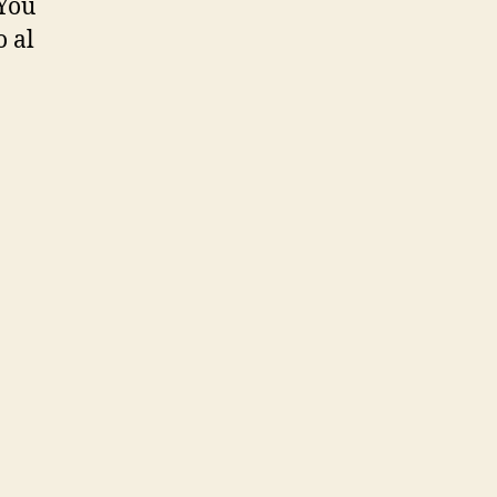
«You
 al