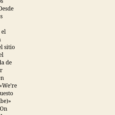
os
 Desde
s
 el
n
 sitio
el
da de
r
én
 «We’re
puesto
ibe)»
 On