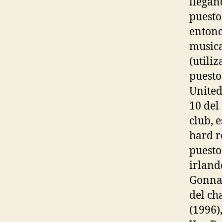
llegan
puesto
entonc
musica
(utili
puesto
United
10 del
club, 
hard r
puesto
irland
Gonna 
del ch
(1996)