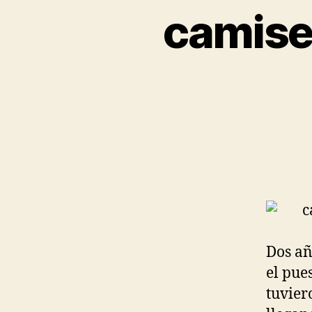
camise
Dos añ
el pue
tuvier