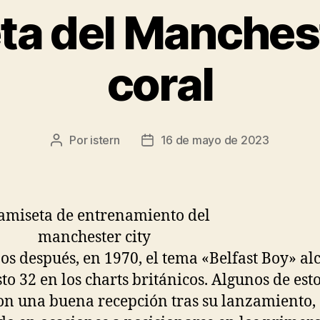
ta del Manchest
coral
Por
istern
16 de mayo de 2023
Autor
Fecha
de
de
la
la
entrada
entrada
os después, en 1970, el tema «Belfast Boy» al
sto 32 en los charts británicos. Algunos de est
on una buena recepción tras su lanzamiento,