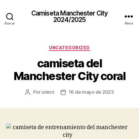
Camiseta Manchester City
2024/2025
Buscar
Menú
Categorías
UNCATEGORIZED
camiseta del
Manchester City coral
Por
istern
16 de mayo de 2023
Autor
Fecha
de
de
la
la
entrada
entrada