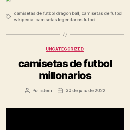
camisetas de futbol dragon ball
,
camisetas de futbol
Etiquetas
wikipedia
,
camisetas legendarias futbol
Categorías
UNCATEGORIZED
camisetas de futbol
millonarios
Por
istern
30 de julio de 2022
Autor
Fecha
de
de
la
la
entrada
entrada