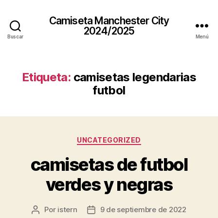
Camiseta Manchester City
2024/2025
Buscar
Menú
Etiqueta:
camisetas legendarias
futbol
Categorías
UNCATEGORIZED
camisetas de futbol
verdes y negras
Por
istern
9 de septiembre de 2022
Autor
Fecha