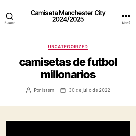
Camiseta Manchester City
2024/2025
Buscar
Menú
Categorías
UNCATEGORIZED
camisetas de futbol
millonarios
Por
istern
30 de julio de 2022
Autor
Fecha
de
de
la
la
entrada
entrada