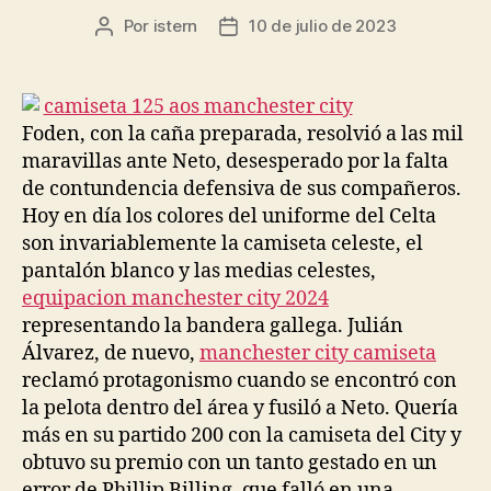
Por
istern
10 de julio de 2023
Autor
Fecha
de
de
la
la
entrada
entrada
Foden, con la caña preparada, resolvió a las mil
maravillas ante Neto, desesperado por la falta
de contundencia defensiva de sus compañeros.
Hoy en día los colores del uniforme del Celta
son invariablemente la camiseta celeste, el
pantalón blanco y las medias celestes,
equipacion manchester city 2024
representando la bandera gallega. Julián
Álvarez, de nuevo,
manchester city camiseta
reclamó protagonismo cuando se encontró con
la pelota dentro del área y fusiló a Neto. Quería
más en su partido 200 con la camiseta del City y
obtuvo su premio con un tanto gestado en un
error de Phillip Billing, que falló en una