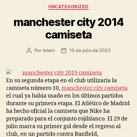
Categorías
UNCATEGORIZED
manchester city 2014
camiseta
Por
istern
10 de julio de 2023
Autor
Fecha
de
de
la
la
entrada
entrada
En su segunda etapa en el club utilizaría la
camiseta número 10,
manchester city camiseta
el cual ya había usado en los últimos partidos
durante su primera etapa. El Atlético de Madrid
ha hecho oficial la camiseta que Nike ha
preparado para el conjunto rojiblanco. El 29 de
julio marca su primer gol desde el regreso al
club, en un partido contra Banfield,