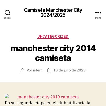
Camiseta Manchester City
2024/2025
Buscar
Menú
Categorías
UNCATEGORIZED
manchester city 2014
camiseta
Por
istern
10 de julio de 2023
Autor
Fecha
de
de
la
la
entrada
entrada
En su segunda etapa en el club utilizaría la