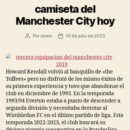
camiseta del
Manchester City hoy
Por
istern
10 de julio de 2023
Autor
Fecha
de
de
la
la
entrada
entrada
Howard Kendall volvió al banquillo de «the
Toffees» pero no disfrutó de los mismo éxitos de
su primera experiencia y tuvo que abandonar el
club en diciembre de 1993. En la temporada
1993/94 Everton estaba a punto de descender a
segunda división y necesitaba derrotar al
Wimbledon FC en el último partido de liga. Esta
temporada 2022-2023, el club buscará su
décima victoria consecutiva en la Bundesliga.