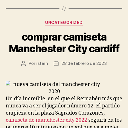
Categorías
UNCATEGORIZED
comprar camiseta
Manchester City cardiff
Por
istern
28 de febrero de 2023
Autor
Fecha
de
de
la
la
entrada
entrada
Un día increíble, en el que el Bernabéu más que
nunca va a ser el jugador número 12. El partido
empieza en la plaza Sagrados Corazones,
camiseta de manchester city 2022
seguirá en los
primeros 10 minutos con un gol que va a meter