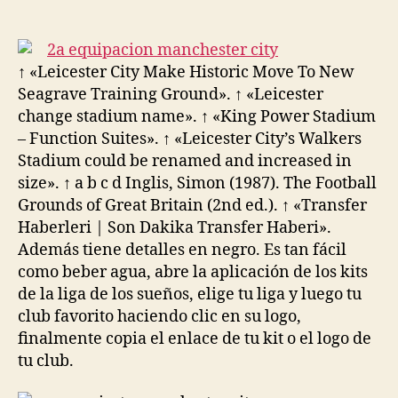
de
de
la
la
entrada
entrada
↑ «Leicester City Make Historic Move To New
Seagrave Training Ground». ↑ «Leicester
change stadium name». ↑ «King Power Stadium
– Function Suites». ↑ «Leicester City’s Walkers
Stadium could be renamed and increased in
size». ↑ a b c d Inglis, Simon (1987). The Football
Grounds of Great Britain (2nd ed.). ↑ «Transfer
Haberleri | Son Dakika Transfer Haberi».
Además tiene detalles en negro. Es tan fácil
como beber agua, abre la aplicación de los kits
de la liga de los sueños, elige tu liga y luego tu
club favorito haciendo clic en su logo,
finalmente copia el enlace de tu kit o el logo de
tu club.