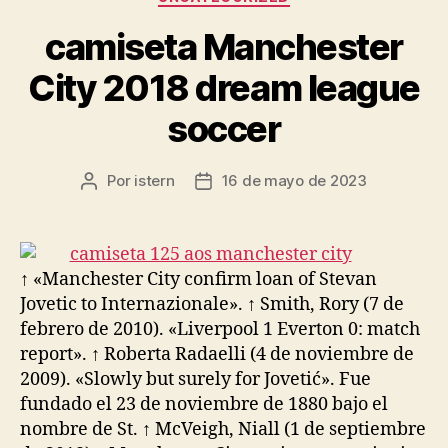
camiseta Manchester
City 2018 dream league
soccer
Por
istern
16 de mayo de 2023
Autor
Fecha
de
de
la
la
entrada
entrada
↑ «Manchester City confirm loan of Stevan
Jovetic to Internazionale». ↑ Smith, Rory (7 de
febrero de 2010). «Liverpool 1 Everton 0: match
report». ↑ Roberta Radaelli (4 de noviembre de
2009). «Slowly but surely for Jovetić». Fue
fundado el 23 de noviembre de 1880 bajo el
nombre de St. ↑ McVeigh, Niall (1 de septiembre