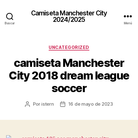
Camiseta Manchester City
2024/2025
Buscar
Menú
Categorías
UNCATEGORIZED
camiseta Manchester
City 2018 dream league
soccer
Por
istern
16 de mayo de 2023
Autor
Fecha
de
de
la
la
entrada
entrada