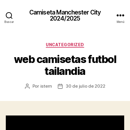
Camiseta Manchester City
2024/2025
Buscar
Menú
Categorías
UNCATEGORIZED
web camisetas futbol
tailandia
Por
istern
30 de julio de 2022
Autor
Fecha
de
de
la
la
entrada
entrada