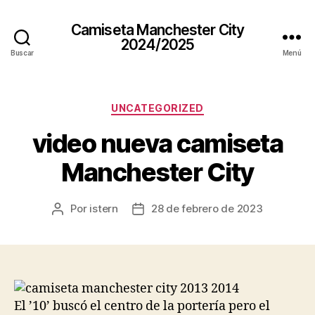
Camiseta Manchester City
2024/2025
Buscar
Menú
Categorías
UNCATEGORIZED
video nueva camiseta
Manchester City
Por
istern
28 de febrero de 2023
Autor
Fecha
de
de
la
la
entrada
entrada
El ’10’ buscó el centro de la portería pero el