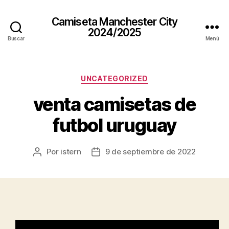
Camiseta Manchester City
2024/2025
Buscar
Menú
Categorías
UNCATEGORIZED
venta camisetas de
futbol uruguay
Por
istern
9 de septiembre de 2022
Autor
Fecha
de
de
la
la
entrada
entrada