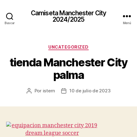
Camiseta Manchester City
2024/2025
Buscar
Menú
Categorías
UNCATEGORIZED
tienda Manchester City
palma
Por
istern
10 de julio de 2023
Autor
Fecha
de
de
la
la
entrada
entrada