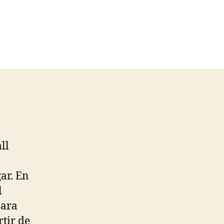
ll
ar. En
l
para
rtir de