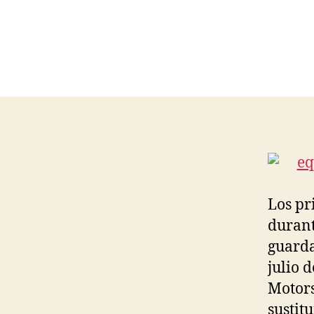
Los pr
durant
guarda
julio 
Motors
sustit