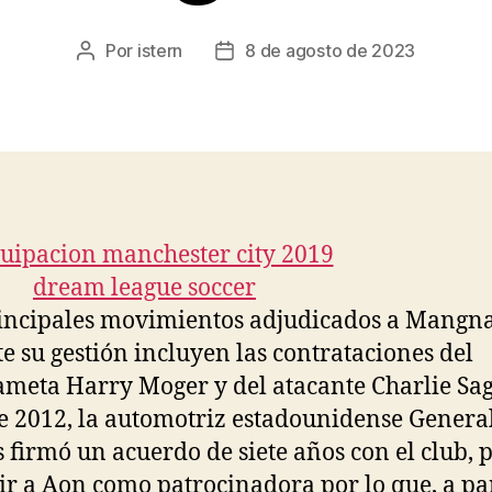
Por
istern
8 de agosto de 2023
Autor
Fecha
de
de
la
la
entrada
entrada
incipales movimientos adjudicados a Mangna
e su gestión incluyen las contrataciones del
meta Harry Moger y del atacante Charlie Sag
de 2012, la automotriz estadounidense Genera
 firmó un acuerdo de siete años con el club, 
uir a Aon como patrocinadora por lo que, a pa