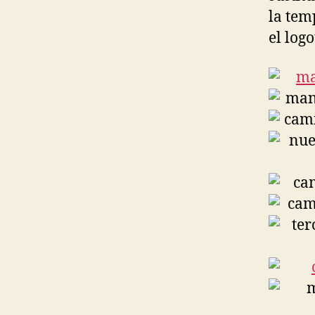
la tem
el log