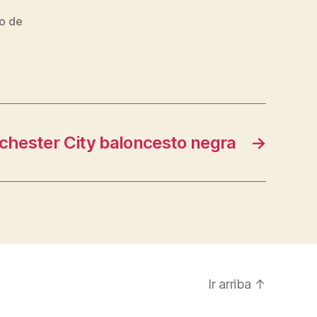
co de
hester City baloncesto negra
→
Ir arriba
↑