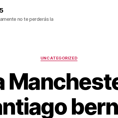
5
ivamente no te perderás la
Categorías
UNCATEGORIZED
a Mancheste
antiago ber