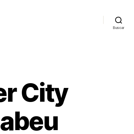
Buscar
r City
nabeu