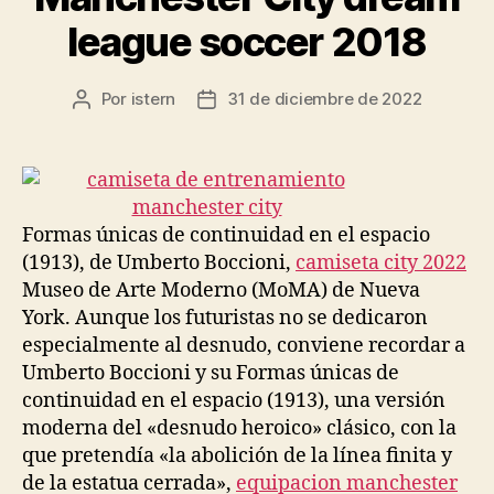
league soccer 2018
Por
istern
31 de diciembre de 2022
Autor
Fecha
de
de
la
la
entrada
entrada
Formas únicas de continuidad en el espacio
(1913), de Umberto Boccioni,
camiseta city 2022
Museo de Arte Moderno (MoMA) de Nueva
York. Aunque los futuristas no se dedicaron
especialmente al desnudo, conviene recordar a
Umberto Boccioni y su Formas únicas de
continuidad en el espacio (1913), una versión
moderna del «desnudo heroico» clásico, con la
que pretendía «la abolición de la línea finita y
de la estatua cerrada»,
equipacion manchester