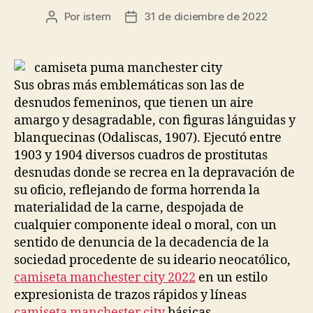
Por
istern
31 de diciembre de 2022
Autor
Fecha
de
de
la
la
entrada
entrada
Sus obras más emblemáticas son las de
desnudos femeninos, que tienen un aire
amargo y desagradable, con figuras lánguidas y
blanquecinas (Odaliscas, 1907). Ejecutó entre
1903 y 1904 diversos cuadros de prostitutas
desnudas donde se recrea en la depravación de
su oficio, reflejando de forma horrenda la
materialidad de la carne, despojada de
cualquier componente ideal o moral, con un
sentido de denuncia de la decadencia de la
sociedad procedente de su ideario neocatólico,
camiseta manchester city 2022
en un estilo
expresionista de trazos rápidos y líneas
camiseta manchester city
básicas.