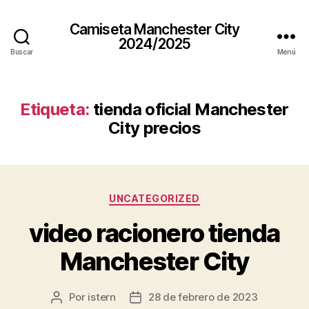
Camiseta Manchester City
2024/2025
Buscar
Menú
Etiqueta:
tienda oficial Manchester
City precios
Categorías
UNCATEGORIZED
video racionero tienda
Manchester City
Por
istern
28 de febrero de 2023
Autor
Fecha