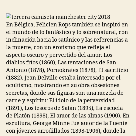
de
de
la
la
entrada
entrada
En Bélgica, Félicien Rops también se inspiró en
el mundo de lo fantástico y lo sobrenatural, con
inclinación hacia lo satánico y las referencias a
la muerte, con un erotismo que refleja el
aspecto oscuro y pervertido del amor: Los
diablos fríos (1860), Las tentaciones de San
Antonio (1878), Pornokrates (1878), El sacrificio
(1882). Jean Delville estaba interesado por el
ocultismo, mostrando en su obra obsesiones
secretas, donde sus figuras son una mezcla de
carne y espíritu: El ídolo de la perversidad
(1891), Los tesoros de Satán (1895), La escuela
de Platón (1898), El amor de las almas (1900). En
escultura, George Minne fue autor de la Fuente
con jóvenes arrodillados (1898-1906), donde la