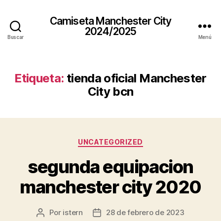
Camiseta Manchester City
2024/2025
Buscar
Menú
Etiqueta:
tienda oficial Manchester
City bcn
Categorías
UNCATEGORIZED
segunda equipacion
manchester city 2020
Por
istern
28 de febrero de 2023
Autor
Fecha