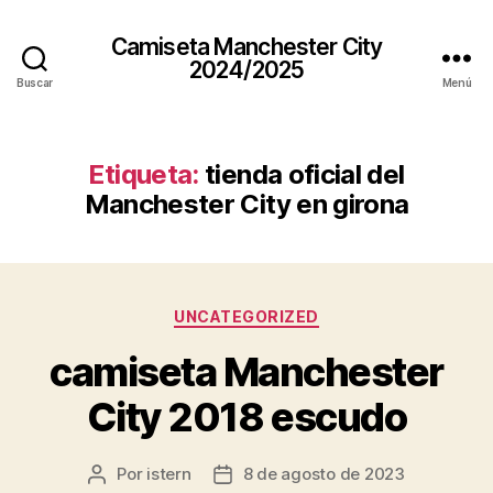
Camiseta Manchester City
2024/2025
Buscar
Menú
Etiqueta:
tienda oficial del
Manchester City en girona
Categorías
UNCATEGORIZED
camiseta Manchester
City 2018 escudo
Por
istern
8 de agosto de 2023
Autor
Fecha