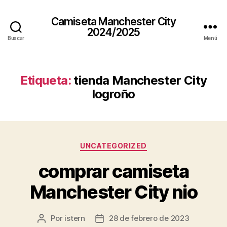
Camiseta Manchester City
2024/2025
Buscar
Menú
Etiqueta:
tienda Manchester City
logroño
Categorías
UNCATEGORIZED
comprar camiseta
Manchester City nio
Por
istern
28 de febrero de 2023
Autor
Fecha