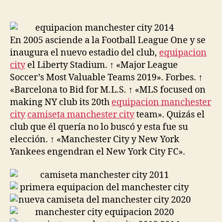
de
de
la
la
entrada
entrada
En 2005 asciende a la Football League One y se
inaugura el nuevo estadio del club,
equipacion
city
el Liberty Stadium. ↑ «Major League
Soccer’s Most Valuable Teams 2019». Forbes. ↑
«Barcelona to Bid for M.L.S. ↑ «MLS focused on
making NY club its 20th
equipacion manchester
city
camiseta manchester city
team». Quizás el
club que él quería no lo buscó y esta fue su
elección. ↑ «Manchester City y New York
Yankees engendran el New York City FC».