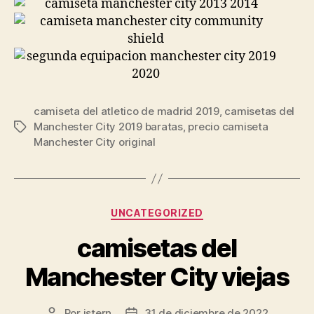
camiseta del atletico de madrid 2019
,
camisetas del
Manchester City 2019 baratas
,
precio camiseta
Etiquetas
Manchester City original
Categorías
UNCATEGORIZED
camisetas del
Manchester City viejas
Por
istern
31 de diciembre de 2022
Autor
Fecha