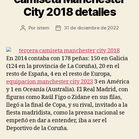
City 2018 detalles
Por
istern
31 de diciembre de 2022
Autor
Fecha
de
de
la
la
entrada
entrada
En 2014 contaba con 178 peñas: 150 en Galicia
(124 en la provincia de La Coruña), 20 en el
resto de España, 4 en el resto de Europa,
equipacion manchester city 2023
3 en América
y 1 en Oceanía (Australia). El Real Madrid, con
figuras como Raúl Figo o Zidane en sus filas,
llegó a la final de Copa, y su rival, invitado a la
fiesta madridista, como la prensa nacional se
empeñó en dar a entender, iba a ser el
Deportivo de la Coruña.