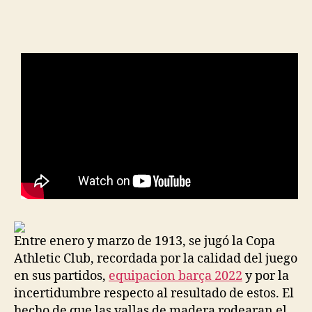
de
de
la
la
entrada
entrada
Entre enero y marzo de 1913, se jugó la Copa
Athletic Club, recordada por la calidad del juego
en sus partidos,
equipacion barça 2022
y por la
incertidumbre respecto al resultado de estos. El
hecho de que las vallas de madera rodearan el