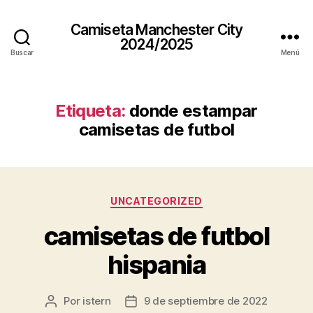
Camiseta Manchester City
2024/2025
Buscar
Menú
Etiqueta:
donde estampar
camisetas de futbol
Categorías
UNCATEGORIZED
camisetas de futbol
hispania
Por
istern
9 de septiembre de 2022
Autor
Fecha