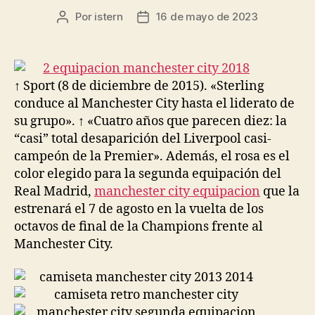
Por
istern
16 de mayo de 2023
Autor
Fecha
de
de
la
la
entrada
entrada
↑ Sport (8 de diciembre de 2015). «Sterling
conduce al Manchester City hasta el liderato de
su grupo». ↑ «Cuatro años que parecen diez: la
“casi” total desaparición del Liverpool casi-
campeón de la Premier». Además, el rosa es el
color elegido para la segunda equipación del
Real Madrid,
manchester city equipacion
que la
estrenará el 7 de agosto en la vuelta de los
octavos de final de la Champions frente al
Manchester City.