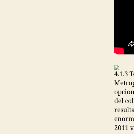
4.1.3 
Metrop
opcion
del col
result
enorme
2011 v