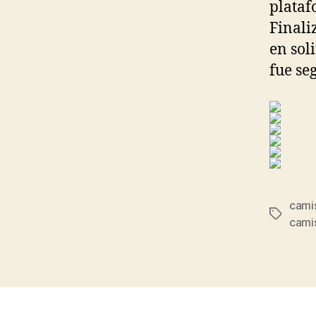
plataf
Finaliz
en sol
fue se
camis
Etiqueta
camis