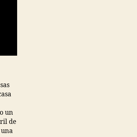
asas
casa
ro un
ril de
n una