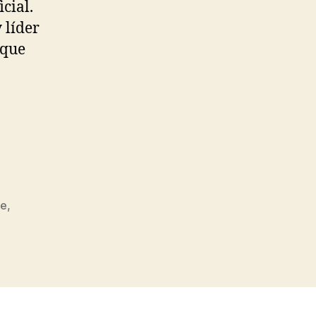
cial.
y líder
 que
re
,