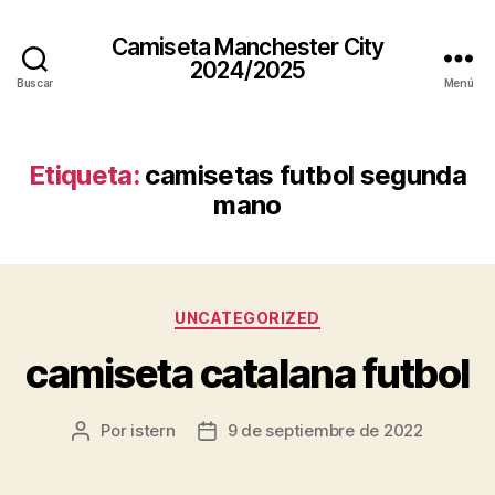
Camiseta Manchester City
2024/2025
Buscar
Menú
Etiqueta:
camisetas futbol segunda
mano
Categorías
UNCATEGORIZED
camiseta catalana futbol
Por
istern
9 de septiembre de 2022
Autor
Fecha
de
de
la
la