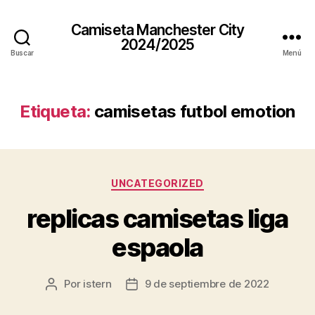
Camiseta Manchester City
2024/2025
Buscar
Menú
Etiqueta:
camisetas futbol emotion
Categorías
UNCATEGORIZED
replicas camisetas liga
espaola
Por
istern
9 de septiembre de 2022
Autor
Fecha
de
de