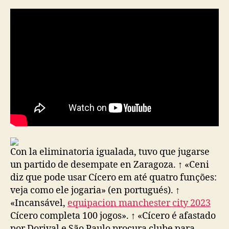
la
la
entrada
entrada
Con la eliminatoria igualada, tuvo que jugarse
un partido de desempate en Zaragoza. ↑ «Ceni
diz que pode usar Cícero em até quatro funções:
veja como ele jogaria» (en portugués). ↑
«Incansável,
equipacion manchester city 2023
Cícero completa 100 jogos». ↑ «Cícero é afastado
por Dorival e São Paulo procura clube para