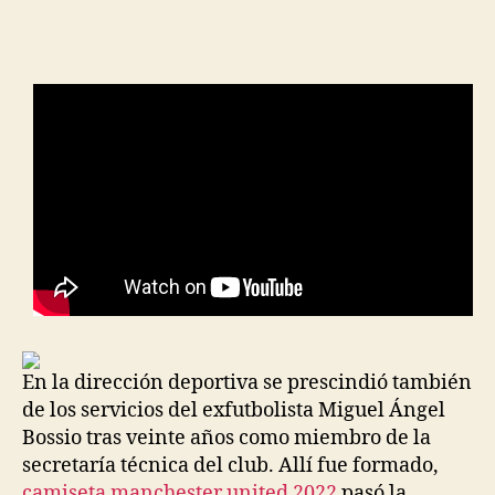
de
de
la
la
entrada
entrada
En la dirección deportiva se prescindió también
de los servicios del exfutbolista Miguel Ángel
Bossio tras veinte años como miembro de la
secretaría técnica del club. Allí fue formado,
camiseta manchester united 2022
pasó la