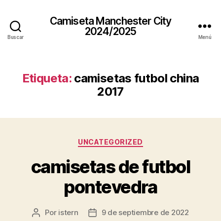
Camiseta Manchester City
2024/2025
Buscar
Menú
Etiqueta:
camisetas futbol china
2017
Categorías
UNCATEGORIZED
camisetas de futbol
pontevedra
Por
istern
9 de septiembre de 2022
Autor
Fecha