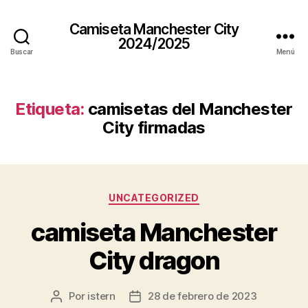
Camiseta Manchester City
2024/2025
Buscar
Menú
Etiqueta:
camisetas del Manchester
City firmadas
Categorías
UNCATEGORIZED
camiseta Manchester
City dragon
Por
istern
28 de febrero de 2023
Autor
Fecha