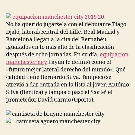
de
de
la
la
entrada
entrada
No ha querido jugársela con el debutante Tiago
Djaló, lateral/central del Lille. Real Madrid y
Barcelona llegan a la cita del Bernabéu
igualados en lo más alto de la clasificación
después de ocho jornadas. En su día,
equipacion
manchester city
Layún le definió como el
«futuro mejor lateral derecho del mundo». Qué
calidad tiene Bernardo Silva. Tampoco se
atrevió a dar entrada en la lista al joven António
Silva (Benfica) y tampoco pasó el ‘corte’ el
prometedor David Carmo (Oporto).