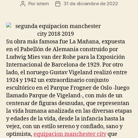
Por
istern
31 de diciembre de 2022
Autor
Fecha
de
de
la
la
entrada
entrada
Su obra más famosa fue La Mañana, expuesta
en el Pabellón de Alemania construido por
Ludwig Mies van der Rohe para la Exposición
Internacional de Barcelona de 1929. Por otro
lado, el noruego Gustav Vigeland realizó entre
1924 y 1942 un extraordinario conjunto
escultórico en el Parque Frogner de Oslo -luego
llamado Parque de Vigeland-, con más de un
centenar de figuras desnudas, que representan
la vida humana analizada en las diversas etapas
y edades de la vida, desde la infancia hasta la
vejez, con un estilo sereno y confiado, sano y
optimista,
equipacion manchester city
que