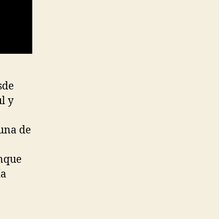
sde
l y
 una de
unque
ía