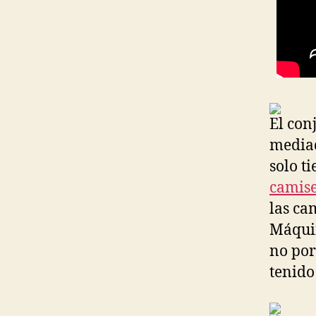
El con
mediad
solo ti
camise
las ca
Máquin
no po
tenido