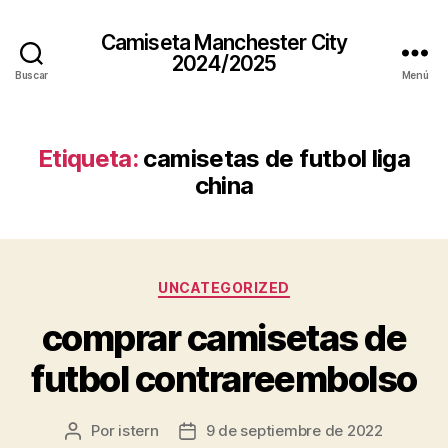
Camiseta Manchester City
2024/2025
Buscar
Menú
Etiqueta:
camisetas de futbol liga
china
Categorías
UNCATEGORIZED
comprar camisetas de
futbol contrareembolso
Por
istern
9 de septiembre de 2022
Autor
Fecha