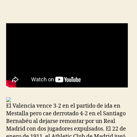
de
de
la
la
entrada
entrada
El Valencia vence 3-2 en el partido de ida en
Mestalla pero cae derrotado 4-2 en el Santiago
Bernabéu al dejarse remontar por un Real
Madrid con dos jugadores expulsados. El 22 de
enero de 1911, el Athletic Club de Madrid jugó