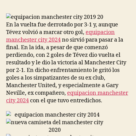
de
de
la
la
entrada
entrada
En la vuelta fue derrotado por 3-1 y, aunque
Tévez volvió a marcar otro gol,
equipacion
manchester city 2024
no sirvió para pasar a la
final. En la ida, a pesar de que comenzó
perdiendo, con 2 goles de Tévez dio vuelta el
resultado y le dio la victoria al Manchester City
por 2-1. En dicho enfrentamiento le gritó los
goles a los simpatizantes de su ex club,
Manchester United, y especialmente a Gary
Neville, ex compañero,
equipacion manchester
city 2024
con el que tuvo entredichos.