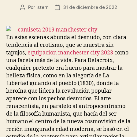
Por
istern
31 de diciembre de 2022
Autor
Fecha
de
de
la
la
entrada
entrada
En estas escenas abunda el desnudo, con clara
tendencia al erotismo, que se muestra sin
tapujos,
equipacion manchester city 2023
como
una faceta más de la vida. Para Delacroix,
cualquier pretexto era bueno para mostrar la
belleza física, como en la alegoría de La
Libertad guiando al pueblo (1830), donde la
heroína que lidera la revolución popular
aparece con los pechos desnudos. El arte
renacentista, en paralelo al antropocentrismo
de la filosofía humanista, que hacía del ser
humano el centro de la nueva cosmovisión de la
recién inaugurada edad moderna, se basó en el
estudio de la anatomía para articular mejor la