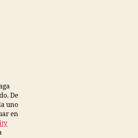
haga
ado. De
da uno
uar en
ity
a