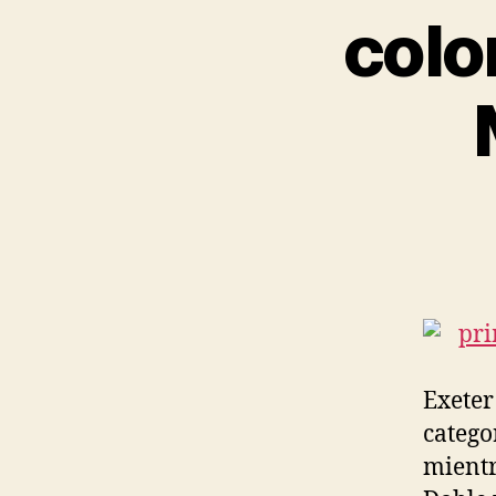
colo
Exeter
catego
mientr