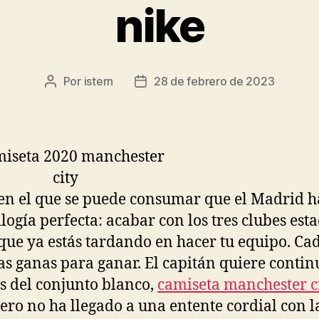
nike
Por
istern
28 de febrero de 2023
Autor
Fecha
de
de
la
la
entrada
entrada
 en el que se puede consumar que el Madrid 
ilogía perfecta: acabar con los tres clubes est
ue ya estás tardando en hacer tu equipo. Ca
las ganas para ganar. El capitán quiere contin
las del conjunto blanco,
camiseta manchester c
ero no ha llegado a una entente cordial con l