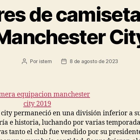
res de camiseta
Manchester Cit
Por
istern
8 de agosto de 2023
Autor
Fecha
de
de
la
la
entrada
entrada
 city permaneció en una división inferior a s
ría e historia, luchando por varias temporada
as tanto el club fue vendido por su president