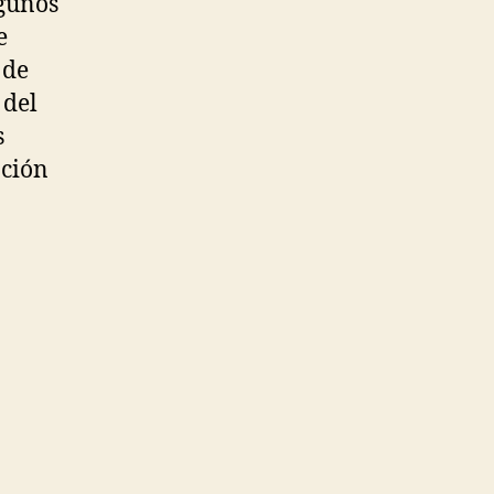
lgunos
e
 de
 del
s
ación