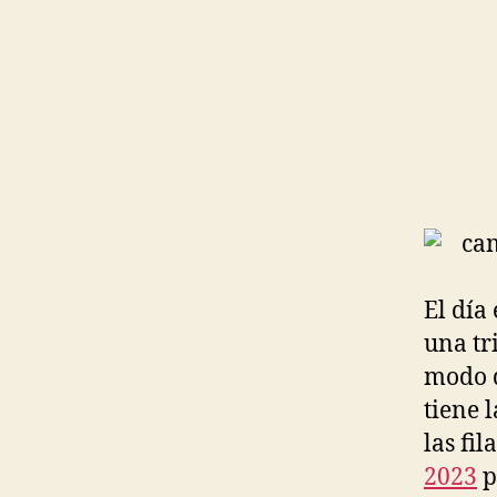
El día
una tr
modo q
tiene 
las fi
2023
p