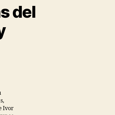
s del
y
u
s,
e Ivor