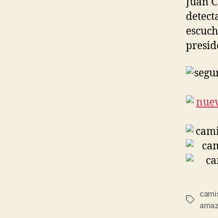
Juan C
detect
escuch
presid
cami
Etiqueta
ama