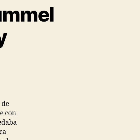
hummel
y
 de
pe con
uedaba
ica