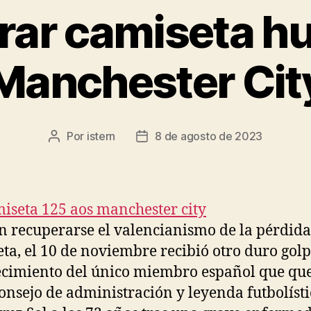
ar camiseta 
Manchester Cit
Por
istern
8 de agosto de 2023
Autor
Fecha
de
de
la
la
entrada
entrada
n recuperarse el valencianismo de la pérdida
ta, el 10 de noviembre recibió otro duro gol
lecimiento del único miembro español que q
consejo de administración y leyenda futbolíst