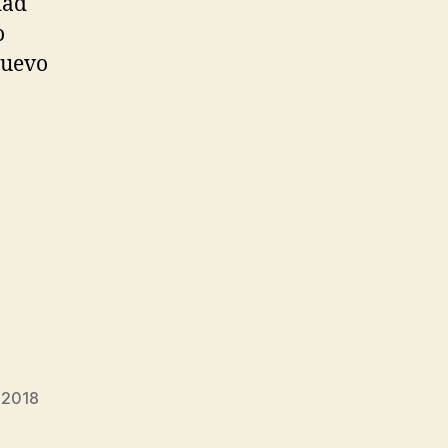
dad
o
nuevo
 2018