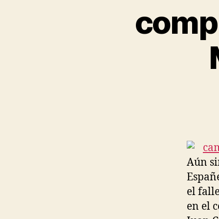
compr
Aún si
Españe
el fal
en el 