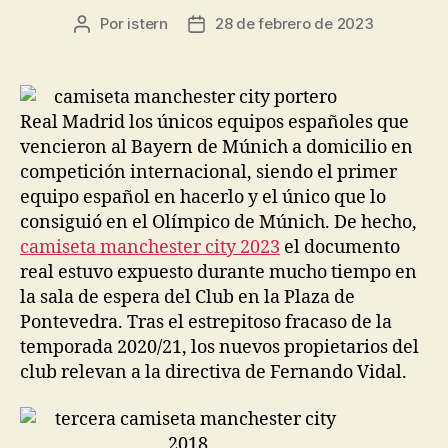
Por
istern
28 de febrero de 2023
Autor
Fecha
de
de
la
la
entrada
entrada
Real Madrid los únicos equipos españoles que
vencieron al Bayern de Múnich a domicilio en
competición internacional, siendo el primer
equipo español en hacerlo y el único que lo
consiguió en el Olímpico de Múnich. De hecho,
camiseta manchester city 2023
el documento
real estuvo expuesto durante mucho tiempo en
la sala de espera del Club en la Plaza de
Pontevedra. Tras el estrepitoso fracaso de la
temporada 2020/21, los nuevos propietarios del
club relevan a la directiva de Fernando Vidal.