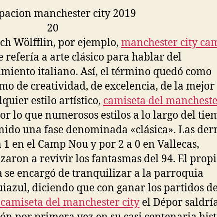
ch Wölfflin, por ejemplo,
manchester city ca
e refería a arte clásico para hablar del
miento italiano. Así, el término quedó como
mo de creatividad, de excelencia, de la mejor
quier estilo artístico,
camiseta del mancheste
or lo que numerosos estilos a lo largo del ti
nido una fase denominada «clásica». Las der
a 1 en el Camp Nou y por 2 a 0 en Vallecas,
aron a revivir los fantasmas del 94. El prop
a se encargó de tranquilizar a la parroquia
iazul, diciendo que con ganar los partidos de
camiseta del manchester city
el Dépor saldrí