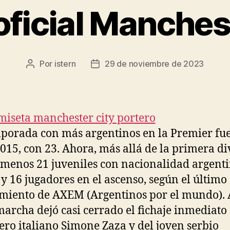
oficial Manches
Por
istern
29 de noviembre de 2023
Autor
Fecha
de
de
la
la
entrada
entrada
porada con más argentinos en la Premier fue
015, con 23. Ahora, más allá de la primera di
 menos 21 juveniles con nacionalidad argent
 y 16 jugadores en el ascenso, según el último
miento de AXEM (Argentinos por el mundo). 
marcha dejó casi cerrado el fichaje inmediato
ero italiano Simone Zaza y del joven serbio