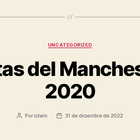
Categorías
UNCATEGORIZED
as del Manches
2020
Por
istern
31 de diciembre de 2022
Autor
Fecha
de
de
la
la
entrada
entrada