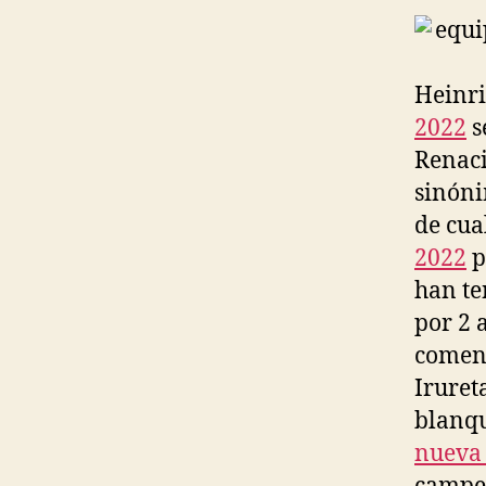
Heinri
2022
s
Renaci
sinóni
de cual
2022
p
han te
por 2 
comenz
Iruret
blanqu
nueva 