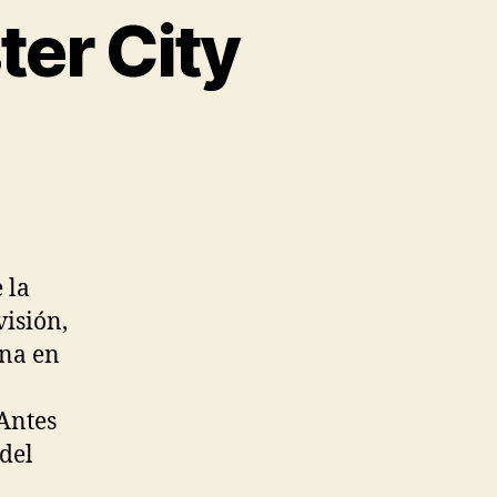
ter City
 la
visión,
ina en
Antes
 del