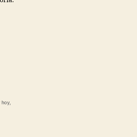
oria.
 hoy
,