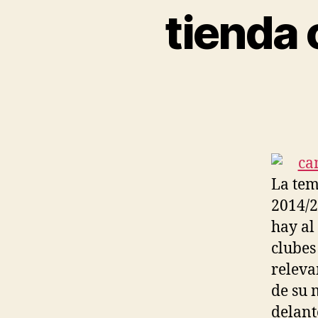
tienda 
La tem
2014/2
hay al
clubes
releva
de su 
delant