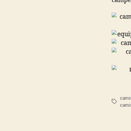
campeó
cami
Etiqueta
camis