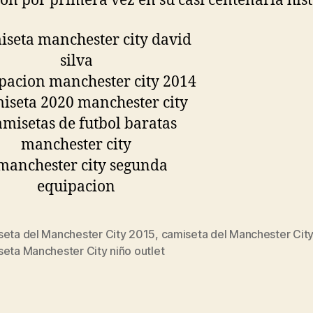
n por primera vez en su casi centenaria hist
seta del Manchester City 2015
,
camiseta del Manchester City
s
eta Manchester City niño outlet