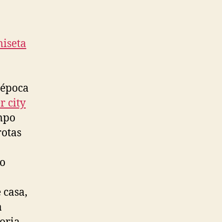
miseta
 época
r city
empo
rotas
io
 casa,
a