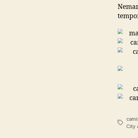
Nemanj
tempo
cami
Etiqueta
City