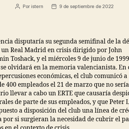
Por
istern
9 de septiembre de 2022
Autor
Fecha
de
de
la
la
entrada
entrada
encia disputaría su segunda semifinal de la d
 un Real Madrid en crisis dirigido por John
in Toshack, y el miércoles 9 de junio de 199
se olvidará en la memoria valencianista. En
repercusiones económicas, el club comunicó a 
de 400 empleados el 21 de marzo que no sería
rio llevar a cabo un ERTE que causaría despi
ales de parte de sus empleados, y que Peter 
puesto a disposición del club una línea de cré
a por si surgieran la necesidad de cubrir el p
s en el contexto de crisis.