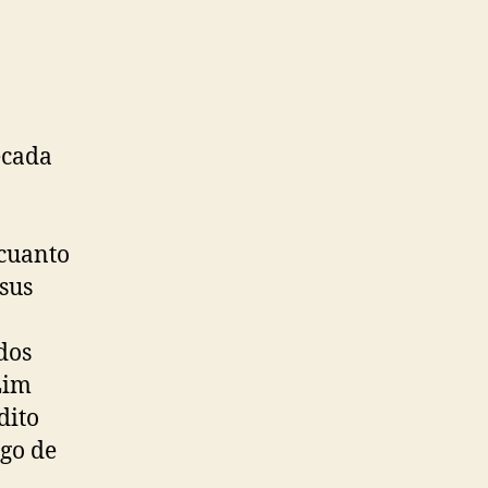
écada
9
 cuanto
sus
dos
Lim
dito
ago de