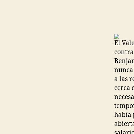
El Val
contra
Benjam
nunca 
a las 
cerca 
necesa
tempor
había 
abiert
salario