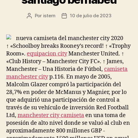
Por
istern
10 de julio de 2023
Autor
Fecha
de
de
la
la
entrada
entrada
↑ «Schoolboy breaks Rooney’s record! ↑ «Trophy
Room».
equipacion city
Manchester United. ↑
«Club History – Manchester City FC». ↑ James,
Manchester – Una Historia de Fútbol,
camiseta
manchester city
p.116. En mayo de 2005,
Malcolm Glazer compró la participación del
28,7% en poder de McManus y Magnier, por lo
que adquirió una participación de control a
través de su vehículo de inversión Red Football
Ltd,
manchester city camiseta
en una toma de
posesión de alto nivel donde se valuó al club en
aproximadamente 800 millones GBP -