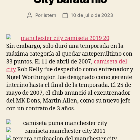
Por
istern
10 de julio de 2023
Autor
Fecha
de
de
la
la
entrada
entrada
Sin embargo, solo duró una temporada en la
máxima categoría al quedar antepenúltimo con
33 puntos. El 11 de abril de 2007,
camiseta del
city
Rob Kelly fue despedido como entrenador y
Nigel Worthington fue designado como gerente
interino hasta el final de la temporada. El 25 de
mayo de 2007, el club anunció al exentrenador
del MK Dons, Martin Allen, como su nuevo jefe
con un contrato de 3 años.