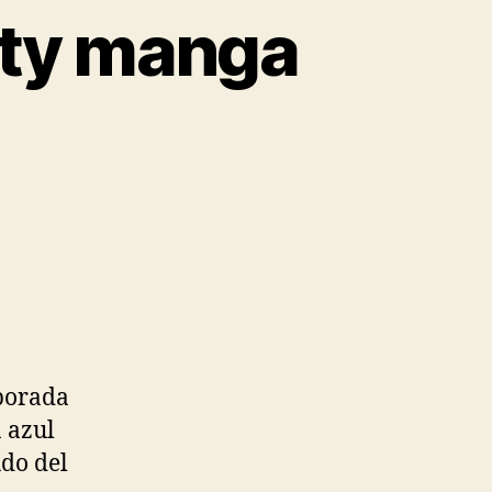
ity manga
mporada
 azul
do del