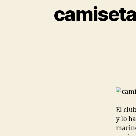
camiseta
El clu
y lo h
marin