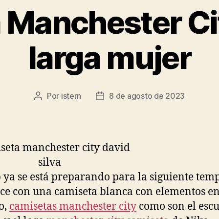
 Manchester C
larga mujer
Por
istern
8 de agosto de 2023
Autor
Fecha
de
de
la
la
entrada
entrada
b ya se está preparando para la siguiente te
ace con una camiseta blanca con elementos en
o,
camisetas manchester city
como son el escu