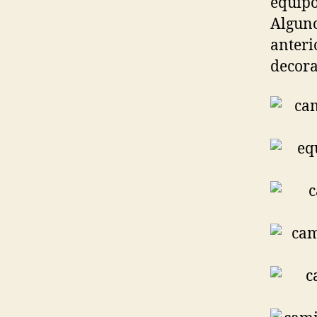
equipo
Alguno
anteri
decora