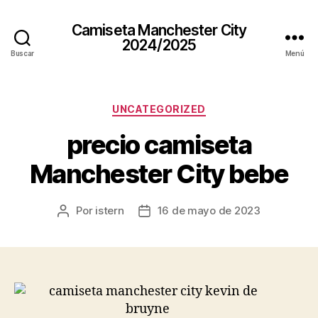
Camiseta Manchester City
2024/2025
Buscar
Menú
Categorías
UNCATEGORIZED
precio camiseta
Manchester City bebe
Por
istern
16 de mayo de 2023
Autor
Fecha
de
de
la
la
entrada
entrada