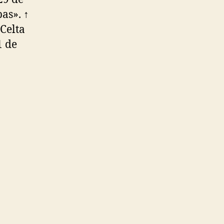
as». ↑
 Celta
1 de