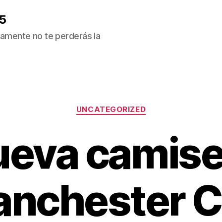
5
ivamente no te perderás la
Categorías
UNCATEGORIZED
ueva camise
nchester C