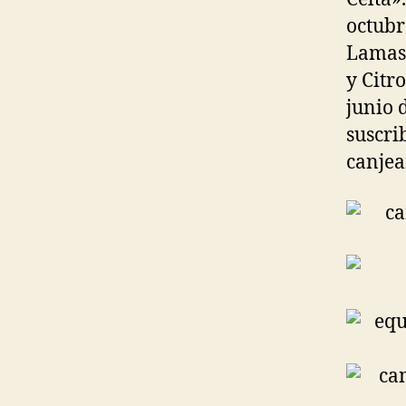
octubr
Lamas,
y Citr
junio 
suscri
canjear