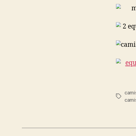
cami
Etiqueta
camis