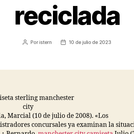
reciclada
Por
istern
10 de julio de 2023
Autor
Fecha
de
de
la
la
entrada
entrada
la, Marcial (10 de julio de 2008). «Los
stradores concursales ya examinan la situac
. ↑ Bernardo,
manchester city camiseta
Julio (