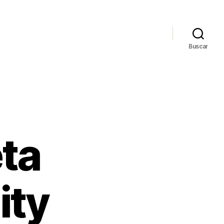
Buscar
ta
ity