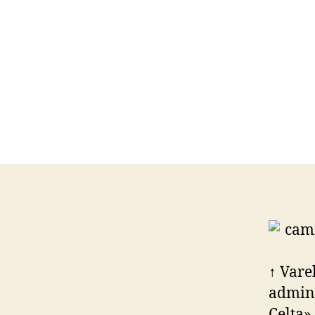
↑ Vare
admini
Celta»